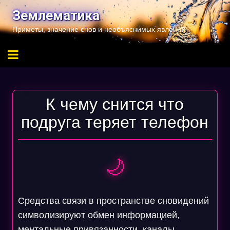
Перейти
Землематика
к
Приметы, значение снов и необъяснимых явлений
содержимому
К чему снится что
подруга теряет телефон
🌙
Средства связи в пространстве сновидений
символизируют обмен информацией,
ментальные привязанности, каналы