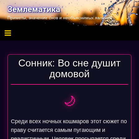
Перейти
Землематика
к
Приметы, значение снов и необъяснимых явлений
содержимому
Сонник: Во сне душит
домовой
🌙
Среди всех ночных кошмаров этот сюжет по
праву считается самым пугающим и
реалистичным. Человек просыпается среди