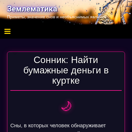
Перейти
Землематика
к
Приметы, значение снов и необъяснимых явлений
содержимому
Сонник: Найти
бумажные деньги в
куртке
🌙
Сны, в которых человек обнаруживает