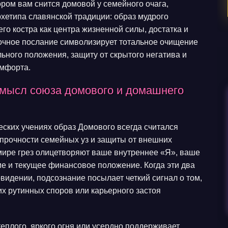
ром вам снится домовой у семейного очага,
хетипа славянской традиции: образ мудрого
о костра как центра жизненной силы, достатка и
ночное послание символизирует тотальное очищение
ьного положения, защиту от скрытого негатива и
омфорта.
смысл союза домового и домашнего
еских учениях образ Домового всегда считался
прочности семейных уз и защиты от внешних
 мире грез олицетворяют ваше внутреннее «Я», ваше
е и текущее финансовое положение. Когда эти два
идении, подсознание посылает четкий сигнал о том,
их рутинных споров или карьерного застоя
теплого, яркого огня или усердно поддерживает