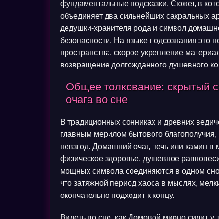
фундаментальные подсказки. Сюжет, в кото
объединяет два сильнейших сакральных ар
дедушки-хранителя рода и символ домашнег
безопасности. На языке подсознания это 
пространства, скорое укрепление материал
возвращение долгожданного душевного к
Общее толкование: скрытый 
очага во сне
В традиционных сонниках и древних ведич
главным мерилом бытового благополучия, 
невзгод. Домашний очаг, печь или камин в
физическое здоровье, душевное равновеси
мощных символа соединяются в одном снов
что затяжной период хаоса в мыслях, мелк
окончательно подходит к концу.
Видеть во сне, как Домовой мирно сидит у 