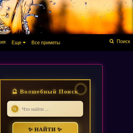
ния
Еще
Все приметы
Обсуждение
Значение имени
Физические явления
Мистика
🔮 Волшебный Поиск
Мифология
Списки
🔍
База знаний
Сонник
✨ НАЙТИ ✨