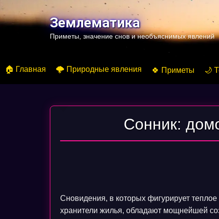
Перейти
к
Землематика
содержимому
Приметы, значение снов и необъяснимых явлений
🏠 Главная
🌩️ Природные явления
🍀 Приметы
🌙 
Сонник: домо
Сновидения, в которых фигурирует теплое
хранители жилья, обладают мощнейшей соз