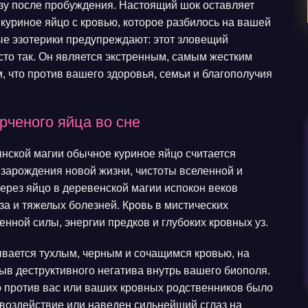
азу после пробуждения. Настоящий шок оставляет
 куриное яйцо с кровью, которое разбилось на вашей
ые эзотерики предупреждают: этот зловещий
сто так. Он является экстренным, самым жестким
, что против вашего здоровья, семьи и благополучия
рченого яйца во сне
янской магии обычное куриное яйцо считается
зарождения новой жизни, чистоты вселенной и
рез яйцо в деревенской магии испокон веков
а и тяжелых болезней. Кровь в мистических
енной силы, энергии предков и глубоких кровных уз.
ывается тухлым, черным и сочащимся кровью, на
ыв деструктивного негатива внутрь вашего биополя.
 против вас или ваших кровных родственников было
воздействие или наведен сильнейший сглаз на