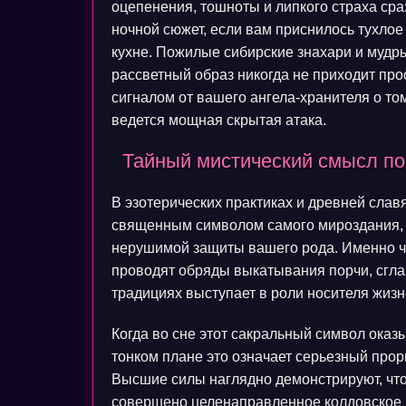
оцепенения, тошноты и липкого страха ср
ночной сюжет, если вам приснилось тухлое
кухне. Пожилые сибирские знахари и мудр
рассветный образ никогда не приходит про
сигналом от вашего ангела-хранителя о том
ведется мощная скрытая атака.
Тайный мистический смысл по
В эзотерических практиках и древней слав
священным символом самого мироздания, 
нерушимой защиты вашего рода. Именно че
проводят обряды выкатывания порчи, сглаз
традициях выступает в роли носителя жизн
Когда во сне этот сакральный символ оказ
тонком плане это означает серьезный прор
Высшие силы наглядно демонстрируют, что
совершено целенаправленное колдовское 