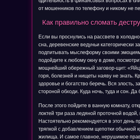
бдительность в финансовых вопросах в бл
от мошенников по телефону и никому не п
Как правильно сломать дестр
Если вы проснулись на рассвете в холодно
сна, деревенские ведуньи категорически з
подпитывать мыслеформу своими эмоциями.
подойдите к любому окну в доме, посмотри
мощнейший обережный заговор-щит: «Яйцу в
горя, болезней и нищеты наяву не знать. К
здоровье и богатство беречь. Вся злость, з
стороной обходи. Куда ночь, туда и сон. Да 
После этого пойдите в ванную комнату, отк
локтей три раза ледяной проточной водой,
Настоятельно рекомендуется в этот день п
тряпкой с добавлением щепотки обычной кр
жилища. И самое главное, нерушимое прав