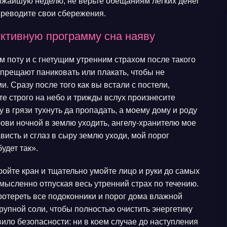
ижайшую неделю, не верьте обещаниям легких денег
ереводите свои сбережения.
уктивную программу сна наяву
м поту и с гнетущим утренним страхом после такого
апрещают паниковать или плакать, чтобы не
 Сразу после того как вы встали с постели,
те строго на небо и трижды вслух произнесите
 грязи тухнуть да пропадать, а моему дому и роду
рови ночной в землю уходить, ангелу-хранителю мое
ависть и сглаз в сыру землю уходи, мой порог
будет так».
ройте кран и тщательно умойте лицо и руки до самых
 мысленно отпуская весь утренний страх по течению.
ротереть все подоконники и порог дома влажной
упной соли, чтобы полностью очистить энергетику
ило безопасности: ни в коем случае до наступления