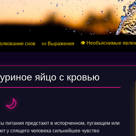
👁️ Необъяснимые явле
Толкование снов
📜 Выражения
куриное яйцо с кровью
🌙
ты питания предстают в испорченном, пугающем или
ют у спящего человека сильнейшее чувство