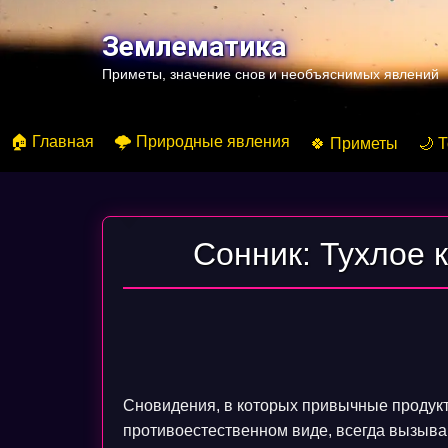
Перейти
к
Землематика
содержимому
Приметы, значение снов и необъяснимых явлений
🏠 Главная
🌩️ Природные явления
🍀 Приметы
🌙 
Сонник: Тухлое 
Сновидения, в которых привычные продук
противоестественном виде, всегда вызыва