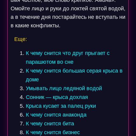
имя чистое, мое слово крепкое. Аминь»
.
Омойте лицо и руки до локтей святой водой,
а в течение дня постарайтесь не вступать ни
в какие конфликты.
Еще:
К чему снится что друг прыгает с
парашютом во сне
К чему снится большая серая крыса в
доме
Умывать лицо ледяной водой
Сонник — крыса дохлая
Крыса кусает за палец руки
К чему снится анаконда
К чему снится бита
К чему снится бизнес