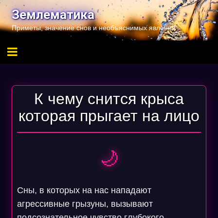
Перейти
Землематика
к
Приметы, значение снов и необъяснимых явлений
содержимому
К чему снится крыса
которая прыгает на лицо
🌙
Сны, в которых на нас нападают
агрессивные грызуны, вызывают
подсознательное чувство глубокого