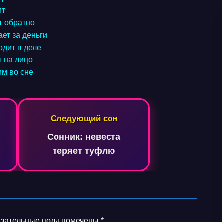
ит
т обратно
ает за деньги
одит в деле
т на лицо
им во сне
Следующий сон
Сонник: невеста
теряет туфлю
зательные поля помечены
*