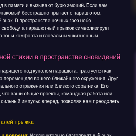
ед в памяти и вызывают бурю эмоций. Если вам
й знакомый бесстрашно прыгает с парашютом,
знак. В пространстве ночных грез небо
и свободу, а парашютный прыжок символизирует
 из зоны комфорта и глобальным жизненным
ой стихии в пространстве сновидений
 парящего под куполом парашюта, трактуется как
а перемен для вашего ближайшего окружения. Друг
тального отражения или близкого соратника. Его
, что ваши общие проекты, командная работа или
 сильный импульс вперед, позволяя вам преодолеть
еталей прыжка
 и вовремя:
Исключительно благоприятный знак,