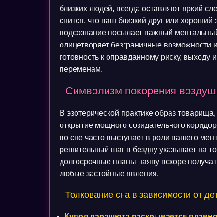
близких людей, всегда оставляют яркий сл
снится, что ваш близкий друг или хороши
подсознание посылает важный ментальный 
олицетворяет безграничные возможности 
готовность к оправданному риску, выходу
переменам.
Символизм покорения воздушн
В эзотерической практике образ товарища,
открытие мощного созидательного коридор
во сне часто выступает в роли вашего мен
решительный шаг в бездну указывает на то
долгосрочные планы наяву вскоре получат
любые застойные явления.
Толкование сна в зависимости от д
Купол парашюта раскрывается плавно