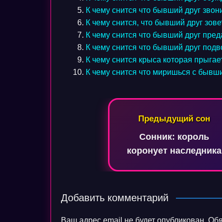
К чему снится что бывший друг звон
К чему снится, что бывший друг зове
К чему снится что бывший друг пред
К чему снится что бывший друг подв
К чему снится крыса которая прыгае
К чему снится что миришься с бывш
Навигация
Предыдущий сон
по
Сонник: король
записям
коронует наследника
Добавить комментарий
Ваш адрес email не будет опубликован.
Обя