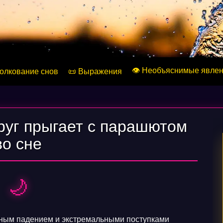
👁️ Необъяснимые явле
Толкование снов
📜 Выражения
друг прыгает с парашютом
во сне
🌙
дным падением и экстремальными поступками