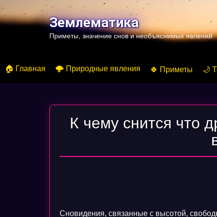
Перейти
к
Землематика
содержимому
Приметы, значение снов и необъяснимых явлений
🏠 Главная
🌩️ Природные явления
🍀 Приметы
🌙 
К чему снится что 
Сновидения, связанные с высотой, свобо