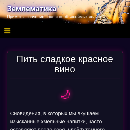
Перейти
Землематика
к
Приметы, значение снов и необъяснимых явлений
содержимому
Пить сладкое красное
вино
🌙
Сновидения, в которых мы вкушаем
изысканные хмельные напитки, часто
оставляют после себя шлейф томного