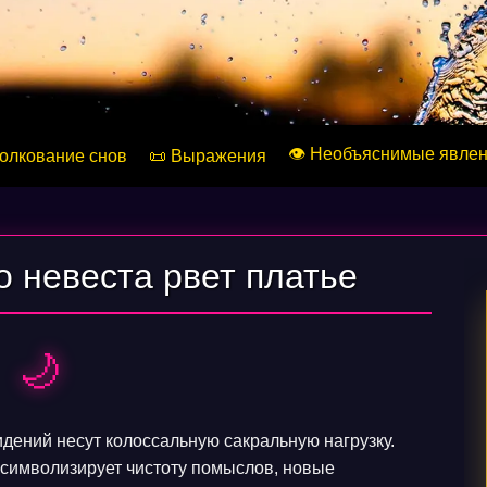
👁️ Необъяснимые явле
Толкование снов
📜 Выражения
о невеста рвет платье
🌙
дений несут колоссальную сакральную нагрузку.
символизирует чистоту помыслов, новые