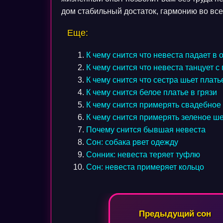
дом стабильный достаток, гармонию во все
Еще:
К чему снится что невеста падает в 
К чему снится что невеста танцует с
К чему снится что сестра шьет плать
К чему снится белое платье в грязи
К чему снится примерять свадебное
К чему снится примерять зеленое ш
Почему снится бывшая невеста
Сон: собака рвет одежду
Сонник: невеста теряет туфлю
Сон: невеста примеряет кольцо
Навигация
Предыдущий сон
по