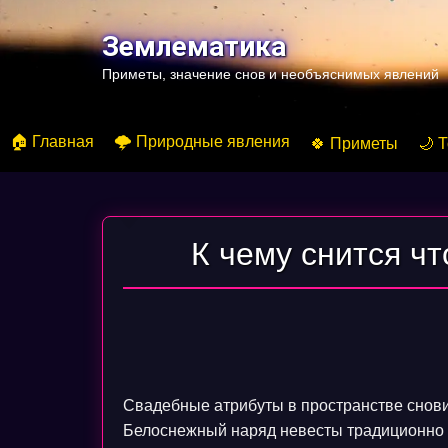
Перейти
к
Землематика
содержимому
Приметы, значение снов и необъяснимых явлений
🏠 Главная
🌩️ Природные явления
🍀 Приметы
🌙 
К чему снится чт
Свадебные атрибуты в пространстве снови
Белоснежный наряд невесты традиционно 