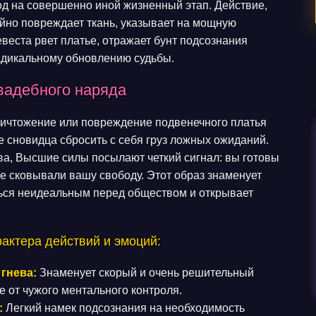
од на совершенно иной жизненный этап. Действие,
йно повреждает ткань, указывает на мощную
евеста рвет платье, отражает бунт подсознания
радикальному обновлению судьбы.
вадебного наряда
уничтожение или повреждение подвенечного платья
е сновидца сбросить с себя груз ложных ожиданий.
ва, Высшие силы посылают четкий сигнал: вы готовы
е сковывали вашу свободу. Этот образ знаменует
ться неидеальным перед обществом и открывает
рактера действий и эмоций:
гнева:
Знаменует скорый и очень решительный
 от чужого ментального контроля.
:
Легкий намек подсознания на необходимость