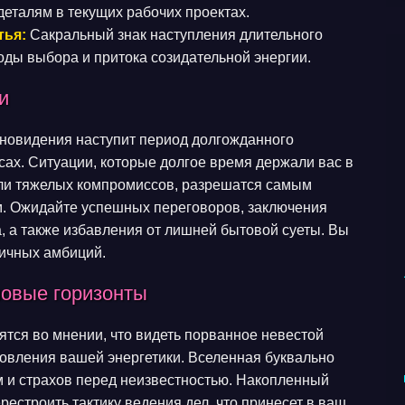
еталям в текущих рабочих проектах.
тья:
Сакральный знак наступления длительного
ды выбора и притока созидательной энергии.
и
сновидения наступит период долгожданного
сах. Ситуации, которые долгое время держали вас в
ли тяжелых компромиссов, разрешатся самым
. Ожидайте успешных переговоров, заключения
, а также избавления от лишней бытовой суеты. Вы
личных амбиций.
новые горизонты
тся во мнении, что видеть порванное невестой
новления вашей энергетики. Вселенная буквально
м и страхов перед неизвестностью. Накопленный
рестроить тактику ведения дел, что принесет в ваш