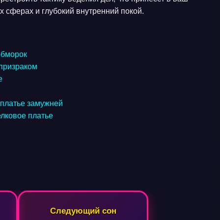
х сферах и глубокий внутренний покой.
обморок
 призраком
е
 платье замужней
елковое платье
Следующий сон