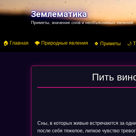
Перейти
к
Землематика
содержимому
Приметы, значение снов и необъяснимых явлений
🏠 Главная
🌩️ Природные явления
🍀 Приметы
🌙 
Пить вин
Сны, в которых живые встречаются за одн
после себя тяжелое, липкое чувство тревог