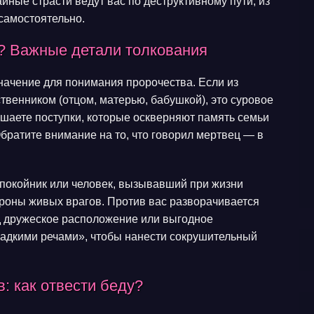
йные страсти ведут вас по деструктивному пути, из
самостоятельно.
? Важные детали толкования
начение для понимания пророчества. Если из
твенником (отцом, матерью, бабушкой), это суровое
шаете поступки, которые оскверняют память семьи
братите внимание на то, что говорил мертвец — в
покойник или человек, вызывавший при жизни
ороны живых врагов. Против вас разворачивается
д дружеское расположение или выгодное
ладкими речами», чтобы нанести сокрушительный
: как отвести беду?