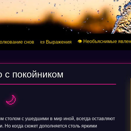
👁️ Необъяснимые явле
Толкование снов
📜 Выражения
о с покойником
🌙
им столом с ушедшими в мир иной, всегда оставляют
и. Но когда сюжет дополняется столь яркими