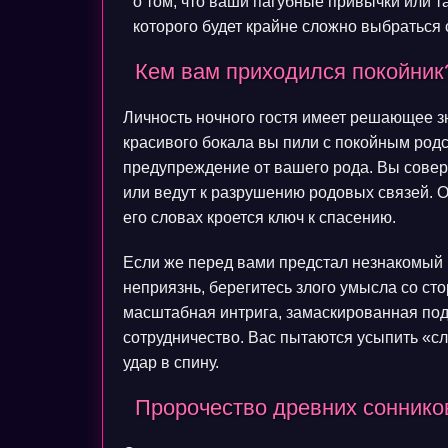
о том, что ваши пагубные привычки или та
которого будет крайне сложно выбраться 
Кем вам приходился покойник
Личность ночного гостя имеет решающее з
красивого бокала вы пили с покойным родс
предупреждение от вашего рода. Вы совер
или ведут к разрушению родовых связей. О
его словах кроется ключ к спасению.
Если же перед вами предстал незнакомый 
неприязнь, берегитесь злого умысла со ст
масштабная интрига, замаскированная по
сотрудничество. Вас пытаются усыпить «с
удар в спину.
Пророчество древних сонников