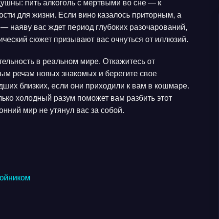
ушны: пить алкоголь с мертвыми во сне — к
сти для жизни. Если вино казалось приторным, а
 — наяву вас ждет период глубоких разочарований,
тический сюжет призывают вас очнуться от иллюзий.
ельность в реальном мире. Откажитесь от
вым речам новых знакомых и берегите свое
ших близких, если они приходили к вам в кошмаре.
олько холодный разум поможет вам разбить этот
онний мир не утянул вас за собой.
койником