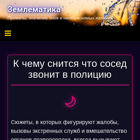
Перейти
Землематика
к
Приметы, значение снов и необъяснимых явлений
содержимому
К чему снится что сосед
звонит в полицию
🌙
Сюжеты, в которых фигурируют жалобы,
вызовы экстренных служб и вмешательство
органов правопорядка, всегда вызывают