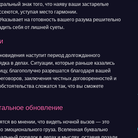
ральный знак того, что наяву ваши застарелые
ссеются, уступая место гармонии.
Указывает на готовность вашего разума решительно
дить себя от лишней суеты.
и
сновидения наступит период долгожданного
дка в делах. Ситуации, которые раньше казались
цу, благополучно разрешатся благодаря вашей
еговоров, заключения честных договоренностей и
обстоятельства сложатся так, что вы сможете
тальное обновление
тся во мнении, что видеть ночной вызов — это
о эмоционального груза. Вселенная буквально
деальный порядок в делах и мыслях, оставив позади