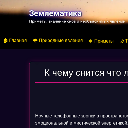
Перейти
к
Землематика
содержимому
Приметы, значение снов и необъяснимых явлений
🏠 Главная
🌩️ Природные явления
🍀 Приметы
🌙 
К чему снится что
Ночные телефонные звонки в пространств
эмоциональной и мистической энергетикой