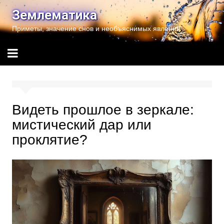
Перейти
Землематика
к
Приметы, значение снов и необъяснимых явлений
содержимому
Видеть прошлое в зеркале:
мистический дар или
проклятие?