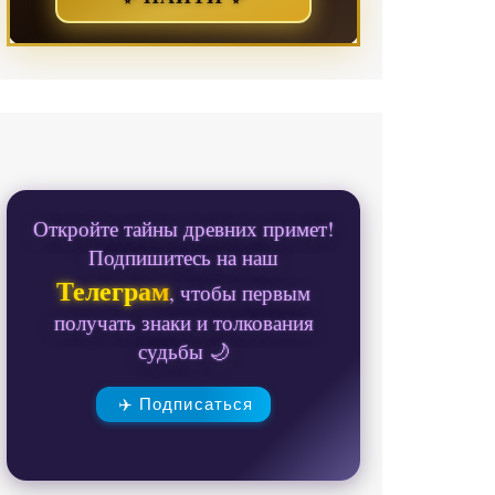
Откройте тайны древних примет!
Подпишитесь на наш
Телеграм
, чтобы первым
получать знаки и толкования
судьбы 🌙
✈️ Подписаться