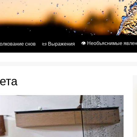
👁️ Необъяснимые явле
Толкование снов
📜 Выражения
ета