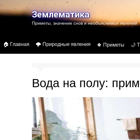
Перейти
к
Землематика
содержимому
Приметы, значение снов и необъяснимых явлений
🏠 Главная
🌩️ Природные явления
🍀 Приметы
🌙 
Вода на полу: прим