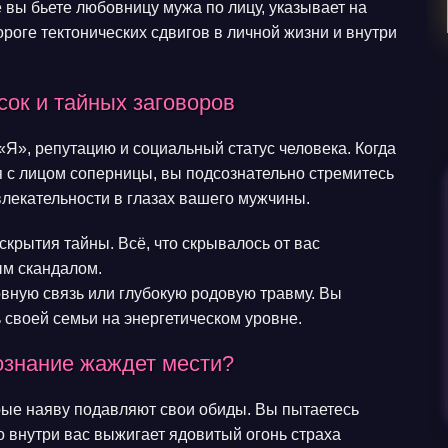
 вы бьете любовницу мужа по лицу, указывает на
ороге тектонических сдвигов в личной жизни и внутри
сок и тайных заговоров
«Я», репутацию и социальный статус человека. Когда
я с лицом соперницы, вы подсознательно стремитесь
ивлекательности в глазах вашего мужчины.
скрытия тайны. Всё, что скрывалось от вас
ым скандалом.
овную связь или глубокую родовую травму. Вы
 своей семьи на энергетическом уровне.
ознание жаждет мести?
рые наяву подавляют свои обиды. Вы пытаетесь
о внутри вас выжигает ядовитый огонь страха