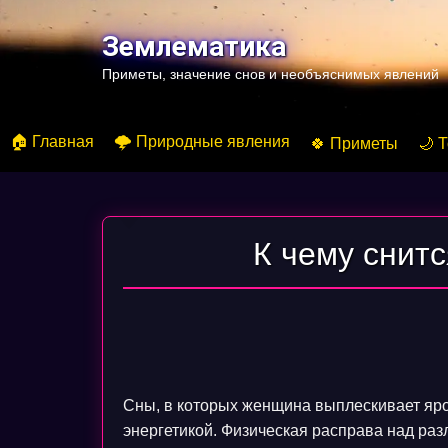
Перейти
к
Землематика
содержимому
Приметы, значение снов и необъяснимых явлений
🏠 Главная
🌩️ Природные явления
🍀 Приметы
🌙 
К чему снит
Сны, в которых женщина выплескивает яро
энергетикой. Физическая расправа над разл