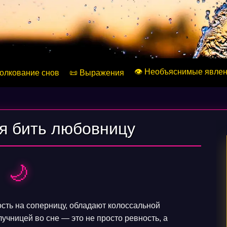
👁️ Необъяснимые явле
Толкование снов
📜 Выражения
ся бить любовницу
🌙
сть на соперницу, обладают колоссальной
учницей во сне — это не просто ревность, а