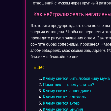
отношений с мужем через крупный разгов
Как нейтрализовать негативн
Эзотерики предупреждают: если во сне вы
энергия истощена. Чтобы не перенести эт
проведите ритуал очищения огнем. Зажгит
сожгите образ соперницы, произнеся:
«Моё
злобу забирает, мою семью защищает. И
близким в ближайшие дни.
Еще:
К чему снится бить любовницу мужа
Памятник — к чему снится?
К чему снится аппендицит
К чему снится алкоголь
К чему снится актер
К чему снится Библия