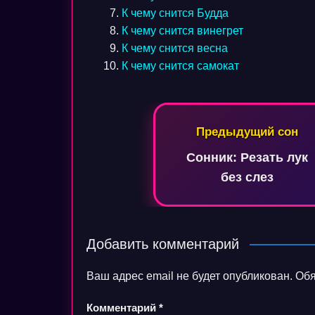
К чему снится Будда
К чему снится винегрет
К чему снится весна
К чему снится самокат
Навигация
Предыдущий сон
по
Сонник: Резать лук
записям
без слез
Добавить комментарий
Ваш адрес email не будет опубликован.
Обя
Комментарий
*