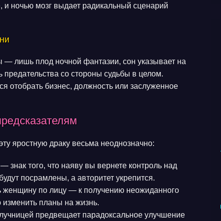
, и ночью мозг выдает радикальный сценарий
зни
ы — лишь плод ночной фантазии, сон указывает на
ь предательства со стороны судьбы в целом.
тся отобрать бизнес, должность или заслуженное
предсказателям
эту яростную драку весьма неоднозначно:
— знак того, что наяву вы вернете контроль над
будут посрамлены, а авторитет укрепится.
 женщину по лицу — к получению неожиданного
ю изменить планы на жизнь.
злучницей предвещает парадоксальное улучшение