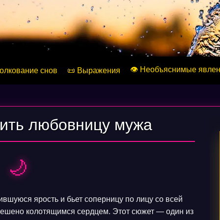
👁️ Необъяснимые явле
Толкование снов
📜 Выражения
бить любовницу мужа
🌙
вшуюся ярость и бьет соперницу по лицу со всей
 бешено колотящимся сердцем. Этот сюжет — один из