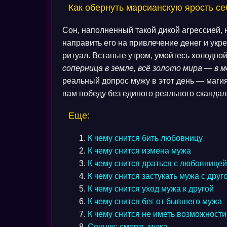
Как обернуть марсианскую ярость се
Сон, наполненный такой дикой агрессией, 
направить его на привлечение денег и укр
ритуал. Встаньте утром, умойтесь холодной
соперница в земле, всё золото мира — в 
реальный допрос мужу в этот день — магия
вам победу без единого реального скандал
Еще:
К чему снится бить любовницу
К чему снится измена мужа
К чему снится драться с любовнице
К чему снится застукать мужа с друг
К чему снится уход мужа к другой
К чему снится бег от бывшего мужа
К чему снится не иметь возможнос
Сонник: смерть мужа