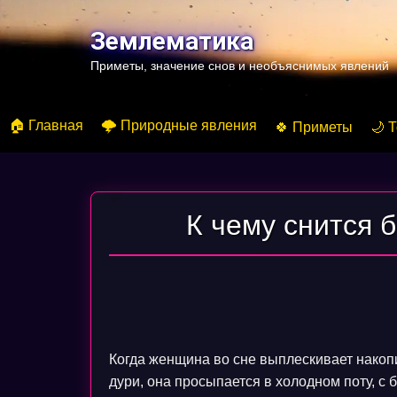
Перейти
к
Землематика
содержимому
Приметы, значение снов и необъяснимых явлений
🏠 Главная
🌩️ Природные явления
🍀 Приметы
🌙 
К чему снится 
Когда женщина во сне выплескивает накопи
дури, она просыпается в холодном поту, с