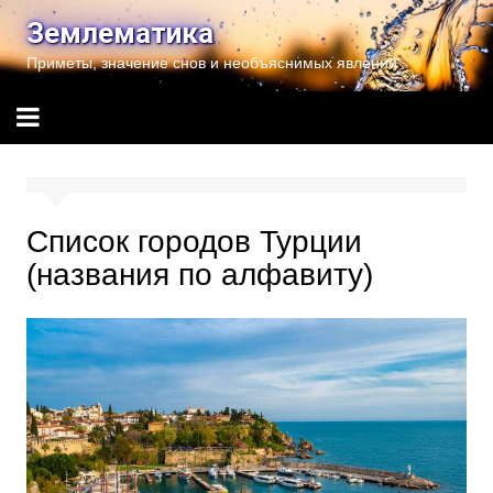
Перейти
Землематика
к
Приметы, значение снов и необъяснимых явлений
содержимому
Список городов Турции
(названия по алфавиту)