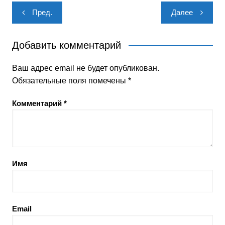
Навигация
Пред.
Далее
по
записям
Добавить комментарий
Ваш адрес email не будет опубликован.
Обязательные поля помечены
*
Комментарий
*
Имя
Email