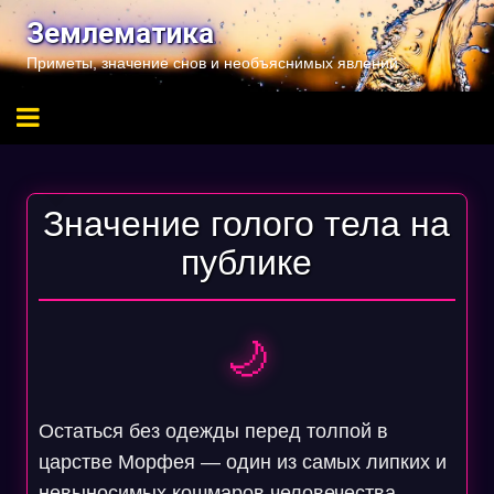
Перейти
Землематика
к
Приметы, значение снов и необъяснимых явлений
содержимому
Значение голого тела на
публике
🌙
Остаться без одежды перед толпой в
царстве Морфея — один из самых липких и
невыносимых кошмаров человечества,