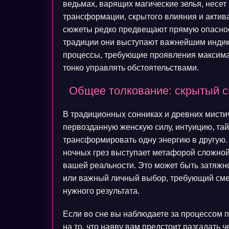
ведьмах, варящих магические зелья, несе
трансформации, скрытого влияния и актив
сюжеты редко предвещают прямую опасност
традиции они выступают важнейшим индика
процессы, требующие проявления максима
тонко управлять обстоятельствами.
Общее толкование: скрытый с
В традиционных сонниках и древних мисти
первозданную женскую силу, интуицию, тай
трансформировать одну энергию в другую. 
ночных грез выступает метафорой сложной
вашей реальности. Это может быть затяжно
или важный личный выбор, требующий см
нужного результата.
Если во сне вы наблюдаете за процессом п
на то, что наяву вам предстоит разгадать