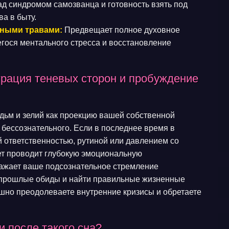
ад синдромом самозванца и готовность взять под
а в быту.
тными травами:
Предвещает полное духовное
гося ментального стресса и восстановление
грация теневых сторон и пробуждение
дьм и зелий как проекцию вашей собственной
 бессознательного. Если в последнее время в
й ответственностью, рутиной или давлением со
ет проводит глубокую эмоциональную
ражает ваше подсознательное стремление
ь прошлые обиды и найти правильные жизненные
ешно преодолеваете внутренние кризисы и обретаете
 после такого сна?