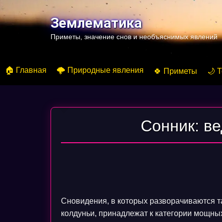
Перейти
к
Землематика
содержимому
Приметы, значение снов и необъяснимых явлений
🏠 Главная
🌩️ Природные явления
🍀 Приметы
🌙 
Сонник: в
Сновидения, в которых разворачиваются т
колдуньи, принадлежат к категории мощны