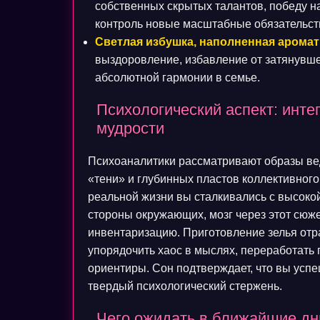
собственных скрытых талантов, победу н
контроль новые масштабные обязательств
Светлая избушка, наполненная арома
выздоровление, избавление от затянувше
абсолютной гармонии в семье.
Психологический аспект: инте
мудрости
Психоаналитики рассматривают образы ве
«тени» и глубинных пластов коллективного
реальной жизни вы сталкивались с высоко
стороны окружающих, мозг через этот сюж
инвентаризацию. Приготовление зелья от
упорядочить хаос в мыслях, переработат
ориентиры. Сон подтверждает, что вы усп
твердый психологический стержень.
Чего ожидать в ближайшие дни