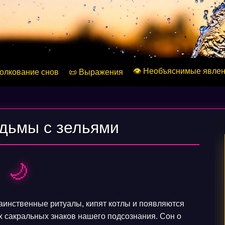
👁️ Необъяснимые явле
Толкование снов
📜 Выражения
едьмы с зельями
🌙
аинственные ритуалы, кипят котлы и появляются
х сакральных знаков нашего подсознания. Сон о