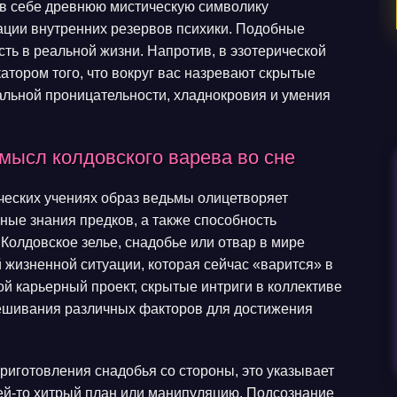
т в себе древнюю мистическую символику
ации внутренних резервов психики. Подобные
ь в реальной жизни. Напротив, в эзотерической
тором того, что вокруг вас назревают скрытые
льной проницательности, хладнокровия и умения
мысл колдовского варева во сне
ческих учениях образ ведьмы олицетворяет
ные знания предков, а также способность
Колдовское зелье, снадобье или отвар в мире
 жизненной ситуации, которая сейчас «варится» в
й карьерный проект, скрытые интриги в коллективе
ешивания различных факторов для достижения
риготовления снадобья со стороны, это указывает
 чей-то хитрый план или манипуляцию. Подсознание