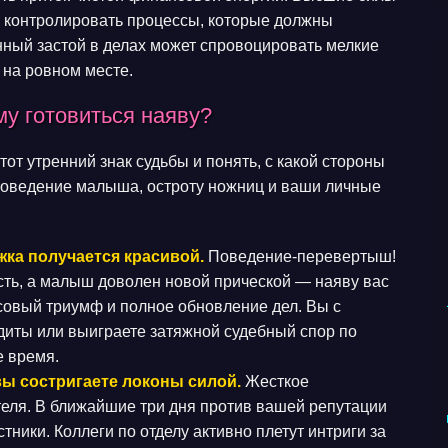
ь контролировать процессы, которые должны
нный застой в делах может спровоцировать мелкие
 на ровном месте.
у готовиться наяву?
т утренний знак судьбы и понять, с какой стороны
поведение малыша, остроту ножниц и ваши личные
жка получается красивой.
Поведение-перевертыш!
ость, а малыш доволен новой прической — наяву вас
овый триумф и полное обновление дел. Вы с
едиты или выиграете затяжной судебный спор по
 время.
вы состригаете локоны силой.
Жесткое
еля. В ближайшие три дня против вашей репутации
тники. Коллеги по отделу активно плетут интриги за