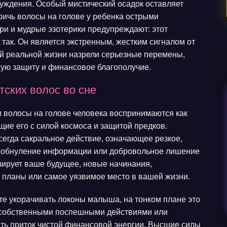
буждения. Особый мистический осадок оставляет
тричь волосы на голове у ребенка острыми
и и мудрые эзотерики предупреждают: этот
 так. Он является экстренным, жестким сигналом от
ей реальной жизни назрели серьезные перемены,
ую защиту и финансовое благополучие.
ских волос во сне
и волосы на голове человека воспринимаются как
ие его с силой космоса и защитой предков.
сегда сакральное действие, означающее резкое,
и, обнуление информации или добровольное лишение
зирует ваше будущее, новые начинания,
планы или самое уязвимое место в вашей жизни.
те укорачивать локоны малыша, на тонком плане это
и собственными поспешными действиями или
ить приток чистой финансовой энергии. Высшие силы