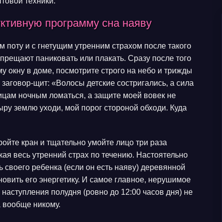
товой техники.
уктивную программу сна наяву
м поту и с гнетущим утренним страхом после такого
апрещают паниковать или плакать. Сразу после того
му окну в доме, посмотрите строго на небо и трижды
аговор-щит: «Волосы детские состригались, а сила
ицам ночным ломаться, а защите моей вовек не
сыру землю уходи, мой порог стороной обходи. Куда
ройте кран и тщательно умойте лицо три раза
ая весь утренний страх по течению. Настоятельно
ь своего ребенка (если он есть наяву) деревянной
новить его энергетику. И самое главное, нерушимое
 наступления полудня (ровно до 12:00 часов дня) не
 вообще никому.