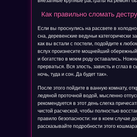
внезапные крупные растраты на ремонт бы
Как правильно сломать дестр
Если вы проснулись на рассвете в холодно
сна, деревенские ведуньи категорически з
как вы встали с постели, подойдите к любо
вслух произнесите мощнейший обережный з
и богатство в моем роду оставались. Ножн
прерваться. Вся злость, зависть и сглаз в 
ночь, туда и сон. Да будет так».
После этого пойдите в ванную комнату, отк
ледяной проточной водой, мысленно отпуск
рекомендуется в этот день слегка причесат
чистой расческой, чтобы полностью восста
правило безопасности: ни в коем случае до
рассказывайте подробности этого кошмара