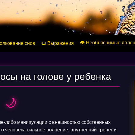
👁️ Необъяснимые явле
Толкование снов
📜 Выражения
осы на голове у ребенка
🌙
ие-либо манипуляции с внешностью собственных
го человека сильное волнение, внутренний трепет и