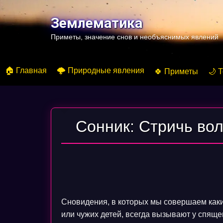
Перейти
к
Землематика
содержимому
Приметы, значение снов и необъяснимых явлений
🏠 Главная
🌩️ Природные явления
🍀 Приметы
🌙 
Сонник: Стричь вол
Сновидения, в которых мы совершаем как
или чужих детей, всегда вызывают у спяще