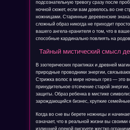
подсознательную тревогу сразу после про
ночной сюжет, если вам довелось во сне с
ножницами. Старинные деревенские знахар
сложный образ никогда не приходит просто
вашего ангела-хранителя о том, что в ваш
способные кардинально повлиять на родов
Тайный мистический смысл дет
В эзотерических практиках и древней маги
природные проводники энергии, связывающ
Стрижка волос в мире ночных грез — это в
принудительное отсечение старой энерги
защиты. Образ ребенка в мистике символи
зарождающийся бизнес, хрупкие семейные 
Когда во сне вы берете ножницы и начинае
означает, что в реальной жизни вы своим
излишней опекой рискуете жестко огранич