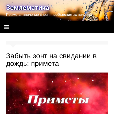
Перейти
Землематика
к
Приметы, значение снов и необъяснимых явлений
содержимому
Забыть зонт на свидании в
дождь: примета