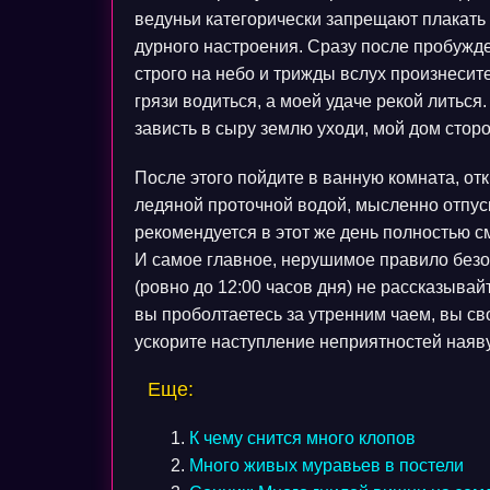
ведуньи категорически запрещают плакать 
дурного настроения. Сразу после пробужде
строго на небо и трижды вслух произнеси
грязи водиться, а моей удаче рекой литься
зависть в сыру землю уходи, мой дом сторон
После этого пойдите в ванную комната, отк
ледяной проточной водой, мысленно отпуск
рекомендуется в этот же день полностью см
И самое главное, нерушимое правило безоп
(ровно до 12:00 часов дня) не рассказыва
вы проболтаетесь за утренним чаем, вы св
ускорите наступление неприятностей наяву
Еще:
К чему снится много клопов
Много живых муравьев в постели