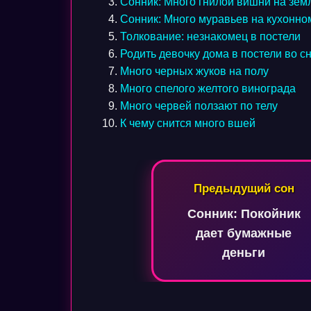
Сонник: Много гнилой вишни на зем
Сонник: Много муравьев на кухонно
Толкование: незнакомец в постели
Родить девочку дома в постели во с
Много черных жуков на полу
Много спелого желтого винограда
Много червей ползают по телу
К чему снится много вшей
Навигация
Предыдущий сон
по
Сонник: Покойник
записям
дает бумажные
деньги