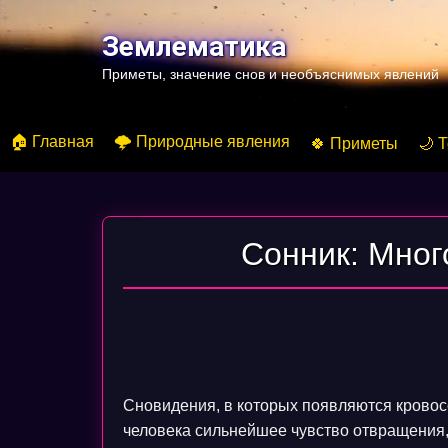
Перейти
к
Землематика
содержимому
Приметы, значение снов и необъяснимых явлений
🏠 Главная
🌩️ Природные явления
🍀 Приметы
🌙 
Сонник: Мног
Сновидения, в которых появляются крово
человека сильнейшее чувство отвращения,