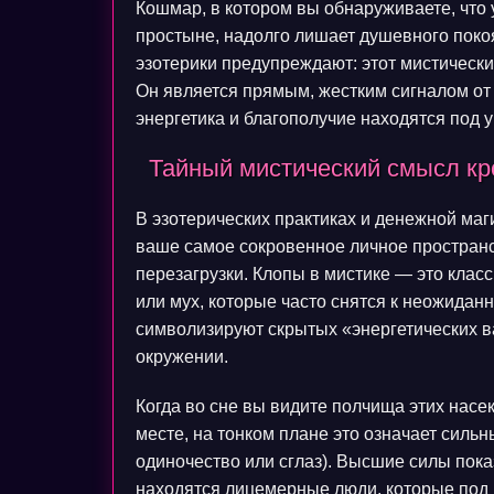
Кошмар, в котором вы обнаруживаете, что 
простыне, надолго лишает душевного поко
эзотерики предупреждают: этот мистический
Он является прямым, жестким сигналом от 
энергетика и благополучие находятся под у
Тайный мистический смысл кр
В эзотерических практиках и денежной маг
ваше самое сокровенное личное пространст
перезагрузки. Клопы в мистике — это клас
или мух, которые часто снятся к неожидан
символизируют скрытых «энергетических 
окружении.
Когда во сне вы видите полчища этих нас
месте, на тонком плане это означает силь
одиночество или сглаз). Высшие силы пока
находятся лицемерные люди, которые под 