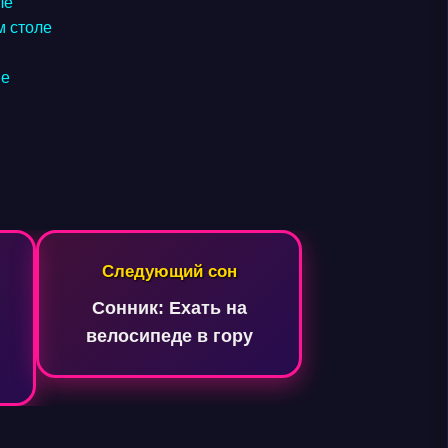
ле
м столе
не
Следующий сон
Сонник: Ехать на
велосипеде в гору