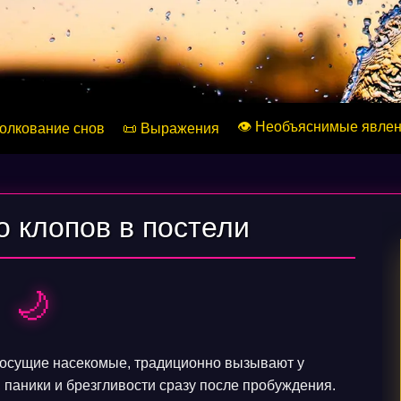
👁️ Необъяснимые явле
Толкование снов
📜 Выражения
о клопов в постели
🌙
сосущие насекомые, традиционно вызывают у
 паники и брезгливости сразу после пробуждения.