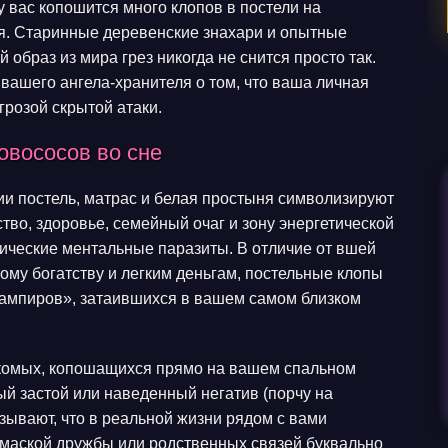
у вас копошится много клопов в постели на
я. Старинные деревенские знахари и опытные
 образ из мира грез никогда не снится просто так.
вашего ангела-хранителя о том, что ваша личная
грозой скрытой атаки.
овососов во сне
ии постель, матрас и белая простыня символизируют
во, здоровье, семейный очаг и зону энергетической
сические ментальные паразиты. В отличие от вшей
ному богатству и легким деньгам, постельные клопы
вампиров», затаившихся в вашем самом близком
екомых, копошащихся прямо на вашем спальном
ный застой или наведенный негатив (порчу на
зывают, что в реальной жизни рядом с вами
маской дружбы или родственных связей буквально