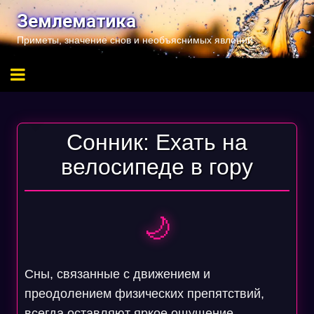
Перейти
Землематика
к
Приметы, значение снов и необъяснимых явлений
содержимому
Сонник: Ехать на
велосипеде в гору
🌙
Сны, связанные с движением и
преодолением физических препятствий,
всегда оставляют яркое ощущение