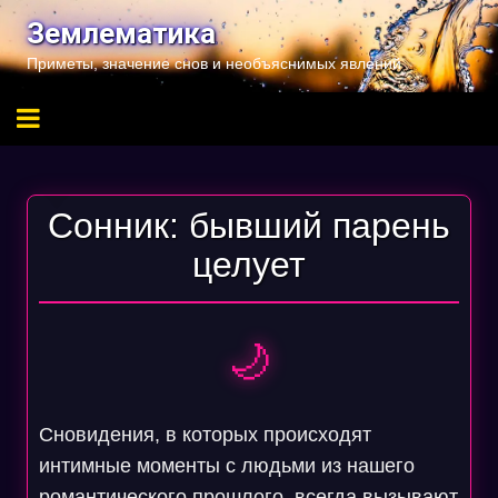
Перейти
Землематика
к
Приметы, значение снов и необъяснимых явлений
содержимому
Сонник: бывший парень
целует
🌙
Сновидения, в которых происходят
интимные моменты с людьми из нашего
романтического прошлого, всегда вызывают