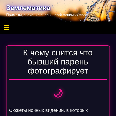
Перейти
Землематика
к
Приметы, значение снов и необъяснимых явлений
содержимому
К чему снится что
бывший парень
фотографирует
🌙
Сюжеты ночных видений, в которых