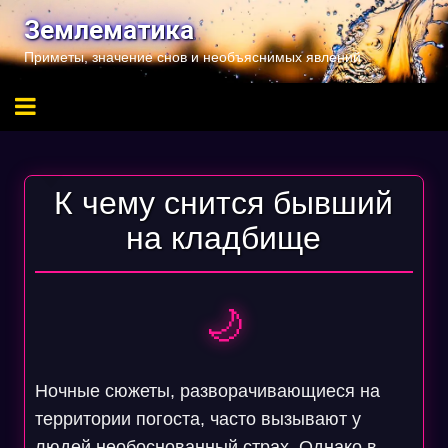
Перейти
Землематика
к
Приметы, значение снов и необъяснимых явлений
содержимому
К чему снится бывший
на кладбище
🌙
Ночные сюжеты, разворачивающиеся на
территории погоста, часто вызывают у
людей необоснованный страх. Однако в