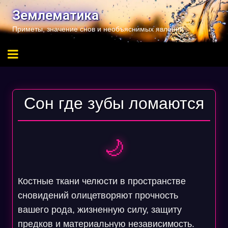
Перейти
Землематика
к
Приметы, значение снов и необъяснимых явлений
содержимому
Сон где зубы ломаются
🌙
Костные ткани челюсти в пространстве
сновидений олицетворяют прочность
вашего рода, жизненную силу, защиту
предков и материальную независимость.