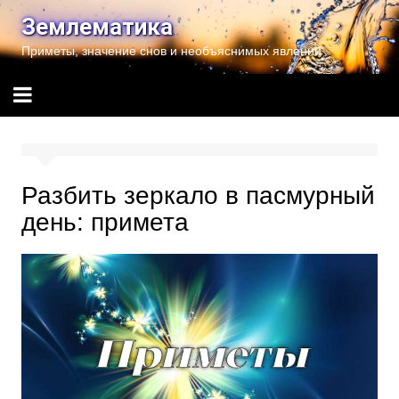
Перейти
Землематика
к
Приметы, значение снов и необъяснимых явлений
содержимому
Разбить зеркало в пасмурный
день: примета