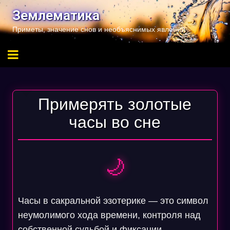
Перейти
Землематика
к
Приметы, значение снов и необъяснимых явлений
содержимому
Примерять золотые
часы во сне
🌙
Часы в сакральной эзотерике — это символ
неумолимого хода времени, контроля над
собственной судьбой и фиксации