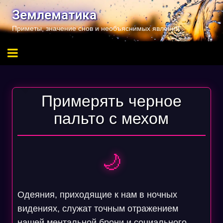
Перейти
Землематика
к
Приметы, значение снов и необъяснимых явлений
содержимому
Примерять черное
пальто с мехом
🌙
Одеяния, приходящие к нам в ночных
видениях, служат точным отражением
нашей ментальной брони и социального