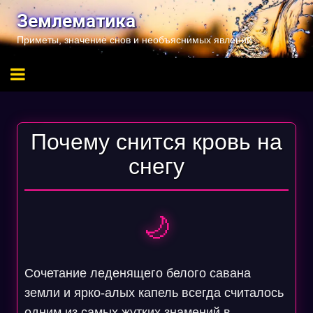
Перейти
Землематика
к
Приметы, значение снов и необъяснимых явлений
содержимому
Почему снится кровь на
снегу
🌙
Сочетание леденящего белого савана
земли и ярко-алых капель всегда считалось
одним из самых жутких знамений в