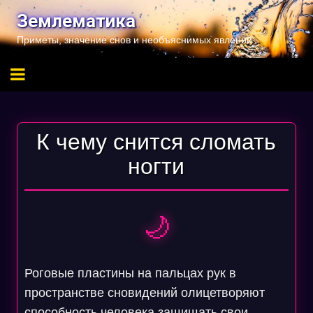
Перейти
Землематика
к
Приметы, значение снов и необъяснимых явлений
содержимому
К чему снится сломать
ногти
🌙
Роговые пластины на пальцах рук в
пространстве сновидений олицетворяют
способность человека защищать свои