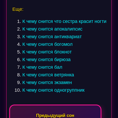
Еще:
К чему снится что сестра красит ногти
К чему снится апокалипсис
К чему снится антиквариат
К чему снится богомол
К чему снится блокнот
К чему снится бирюза
К чему снится бал
К чему снится ветрянка
К чему снится экзамен
К чему снится одногруппник
Навигация
по
Предыдущий сон