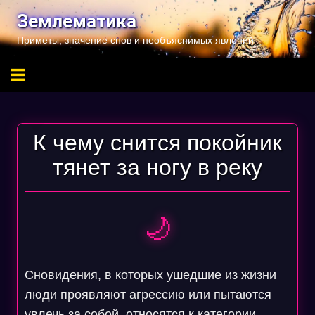
Перейти
Землематика
к
Приметы, значение снов и необъяснимых явлений
содержимому
К чему снится покойник
тянет за ногу в реку
🌙
Сновидения, в которых ушедшие из жизни
люди проявляют агрессию или пытаются
увлечь за собой, относятся к категории