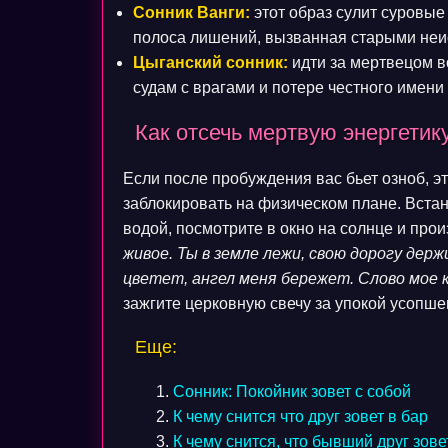
Сонник Ванги:
этот образ сулит суровые
полоса лишений, вызванная старыми неи
Цыганский сонник:
идти за мертвецом в
судам с врагами и потере честного имени
Как отсечь мертвую энергетику
Если после пробуждения вас бьет озноб, 
заблокировать на физическом плане. Встан
водой, посмотрите в окно на солнце и про
живое. Ты в земле лежи, свою дорогу держ
цветет, ангел меня бережет. Слово мое 
зажгите церковную свечу за упокой усопш
Еще:
Сонник: Покойник зовет с собой
К чему снится что друг зовет в бар
К чему снится, что бывший друг зове