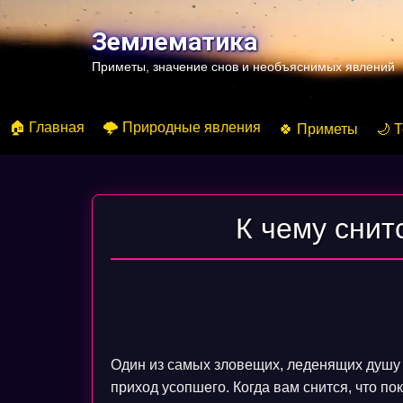
Перейти
к
Землематика
содержимому
Приметы, значение снов и необъяснимых явлений
🏠 Главная
🌩️ Природные явления
🍀 Приметы
🌙 
К чему снит
Один из самых зловещих, леденящих душу 
приход усопшего. Когда вам снится, что пок