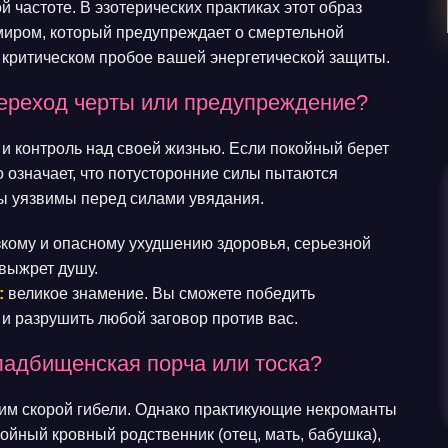
й частоте. В эзотерических практиках этот образ
миром, который предупреждает о смертельной
 критическом пробое вашей энергетической защиты.
переход черты или предупреждение?
 и контроль над своей жизнью. Если покойный берет
то означает, что потусторонние силы пытаются
ы уязвимы перед силами увядания.
зкому и опасному ухудшению здоровья, серьезной
 выжрет душу.
:
великое знамение. Вы сможете победить
 и разрушить любой заговор против вас.
кладбищенская порча или тоска?
ним скорой гибели. Однако практикующие некроманты
койный кровный родственник (отец, мать, бабушка),