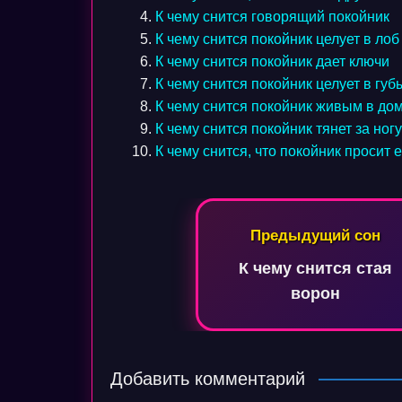
К чему снится говорящий покойник
К чему снится покойник целует в лоб
К чему снится покойник дает ключи
К чему снится покойник целует в губ
К чему снится покойник живым в до
К чему снится покойник тянет за ногу
К чему снится, что покойник просит 
Навигация
Предыдущий сон
по
К чему снится стая
записям
ворон
Добавить комментарий