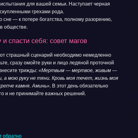
 испытания для вашей семьи. Наступает черная
скупленными грехами рода.
о сне — к потере богатства, полному разорению,
 в обществе.
 и спасти себя: совет магов
этот страшный сценарий необходимо немедленно
ьте, сразу омойте руки и лицо ледяной проточной
изнесите трижды:
«Мертвым — мертвое, живым —
и, а мою руку не тяни. Кровь моя течет, жизнь моя
крепче камня. Аминь»
. В этот день обязательно
его и не принимайте важных решений.
т обратно