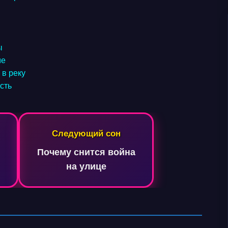
ы
ме
 в реку
есть
Следующий сон
Почему снится война
на улице