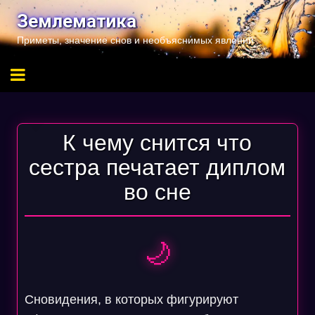
Перейти
Землематика
к
Приметы, значение снов и необъяснимых явлений
содержимому
К чему снится что
сестра печатает диплом
во сне
🌙
Сновидения, в которых фигурируют