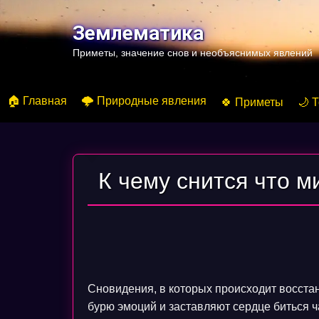
Перейти
к
Землематика
содержимому
Приметы, значение снов и необъяснимых явлений
🏠 Главная
🌩️ Природные явления
🍀 Приметы
🌙 
К чему снится что 
Сновидения, в которых происходит восст
бурю эмоций и заставляют сердце биться 