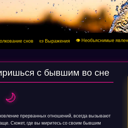
👁️ Необъяснимые явле
Толкование снов
📜 Выражения
миришься с бывшим во сне
🌙
ановление прерванных отношений, всегда вызывают
чаще. Сюжет, где вы миритесь со своим бывшим