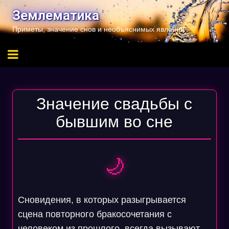
Перейти
Землематика
к
Приметы, значение снов и необъяснимых явлений
содержимому
Значение свадьбы с
бывшим во сне
🌙
Сновидения, в которых разыгрывается
сцена повторного бракосочетания с
человеком из прошлого, всегда вызывают