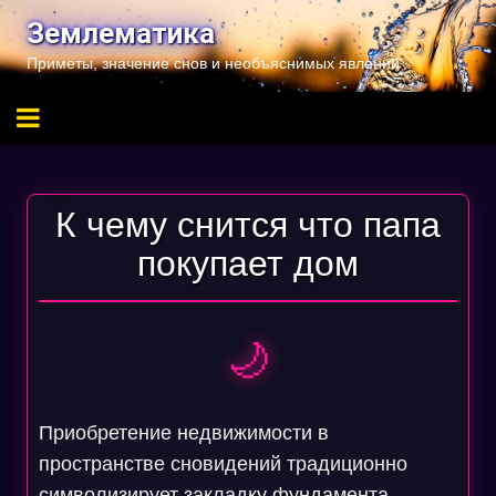
Перейти
Землематика
к
Приметы, значение снов и необъяснимых явлений
содержимому
К чему снится что папа
покупает дом
🌙
Приобретение недвижимости в
пространстве сновидений традиционно
символизирует закладку фундамента