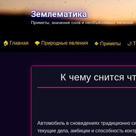
Перейти
к
Землематика
содержимому
Приметы, значение снов и необъяснимых явлений
🏠 Главная
🌩️ Природные явления
🍀 Приметы
🌙 
К чему снится ч
Автомобиль в сновидениях традиционно си
текущие дела, амбиции и способность конт