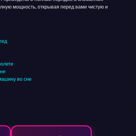
лную мощность, открывая перед вами чистую и
пед
молете
сне
 машину во сне