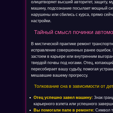
олицетворяет высший авторитет, защиту, му
машину, подсознание посылает мощный си
нарушены или сбились с курса, прямо сей
настройки.
Тайный смысл починки автом
В мистической практике ремонт транспортн
исправление совершенных ранее ошибок. Е
застоем в карьере или внутренним выгоран
твердой почвы под ногами. Отец, копающи
пересобирает вашу судьбу, помогая устра
мешавшие вашему прогрессу.
Толкование сна в зависимости от де
Отец успешно завел машину:
Знак гран
карьерного взлета или успешного заверш
Вы помогали папе в ремонте:
Символ то