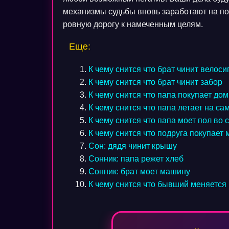
механизмы судьбы вновь заработают на по
ровную дорогу к намеченным целям.
Еще:
К чему снится что брат чинит велоси
К чему снится что брат чинит забор
К чему снится что папа покупает дом
К чему снится что папа летает на са
К чему снится что папа моет пол во 
К чему снится что подруга покупает
Сон: дядя чинит крышу
Сонник: папа режет хлеб
Сонник: брат моет машину
К чему снится что бывший меняется
Навигация