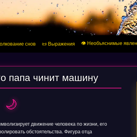
👁️ Необъяснимые явле
Толкование снов
📜 Выражения
то папа чинит машину
🌙
мволизирует движение человека по жизни, его
ролировать обстоятельства. Фигура отца