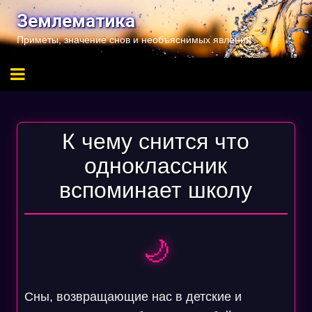
Перейти
Землематика
к
Приметы, значение снов и необъяснимых явлений
содержимому
К чему снится что
одноклассник
вспоминает школу
🌙
Сны, возвращающие нас в детские и