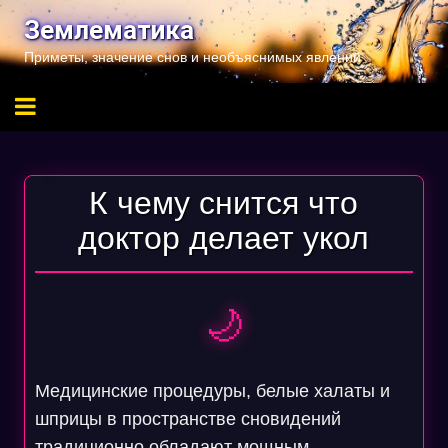
Перейти
Землематика
к
Приметы, значение снов и необъяснимых явлений
содержимому
К чему снится что
доктор делает укол
🌙
Медицинские процедуры, белые халаты и
шприцы в пространстве сновидений
традиционно обладают мощным