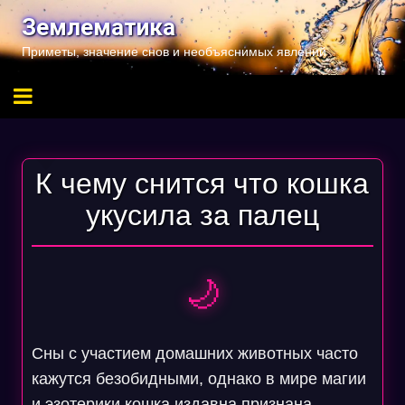
Перейти
Землематика
к
Приметы, значение снов и необъяснимых явлений
содержимому
К чему снится что кошка
укусила за палец
🌙
Сны с участием домашних животных часто
кажутся безобидными, однако в мире магии
и эзотерики кошка издавна признана