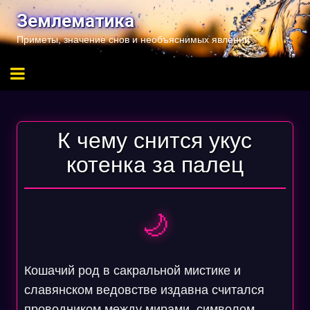
Перейти
Землематика
к
Приметы, значение снов и необъяснимых явлений
содержимому
К чему снится укус
котенка за палец
🌙
Кошачий род в сакральной мистике и
славянском ведовстве издавна считался
проводником между мирами, символом