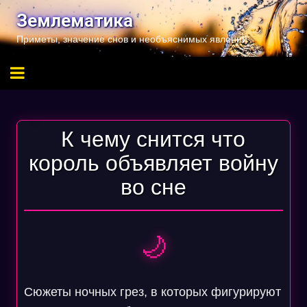
Перейти
Землематика
к
Приметы, значение снов и необъяснимых явлений
содержимому
К чему снится что
король объявляет войну
во сне
🌙
Сюжеты ночных грез, в которых фигурируют