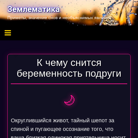
Перейти
Землематика
к
Приметы, значение снов и необъяснимых явлений
содержимому
К чему снится
беременность подруги
🌙
Округлившийся живот, тайный шепот за
спиной и пугающее осознание того, что
ваша близкая одинокая приятельница носит