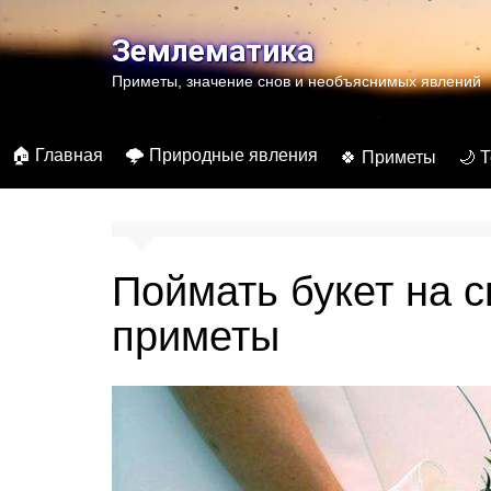
Перейти
к
Землематика
содержимому
Приметы, значение снов и необъяснимых явлений
🏠 Главная
🌩️ Природные явления
🍀 Приметы
🌙 
Поймать букет на с
приметы