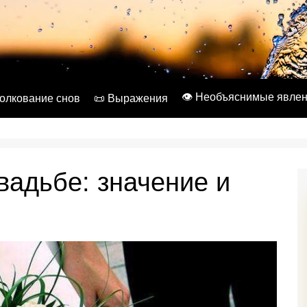
👁️ Необъяснимые явле
Толкование снов
📜 Выражения
вадьбе: значение и