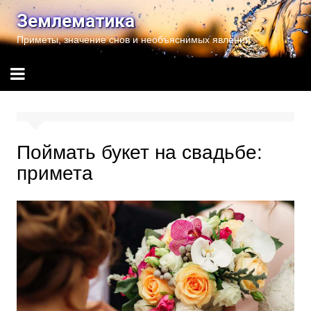
Перейти
Землематика
к
Приметы, значение снов и необъяснимых явлений
содержимому
Поймать букет на свадьбе:
примета