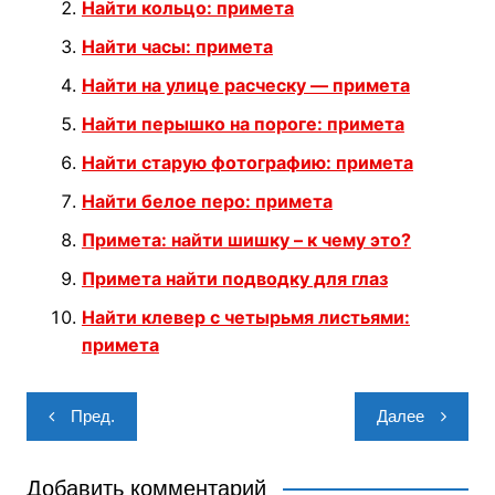
Найти кольцо: примета
Найти часы: примета
Найти на улице расческу — примета
Найти перышко на пороге: примета
Найти старую фотографию: примета
Найти белое перо: примета
Примета: найти шишку – к чему это?
Примета найти подводку для глаз
Найти клевер с четырьмя листьями:
примета
Навигация
Пред.
Далее
по
записям
Добавить комментарий