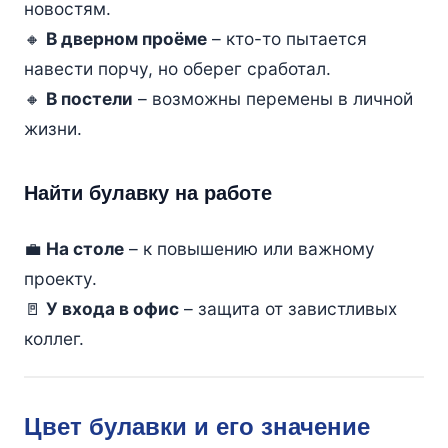
новостям.
🔸
В дверном проёме
– кто-то пытается
навести порчу, но оберег сработал.
🔸
В постели
– возможны перемены в личной
жизни.
Найти булавку на работе
💼
На столе
– к повышению или важному
проекту.
🚪
У входа в офис
– защита от завистливых
коллег.
Цвет булавки и его значение