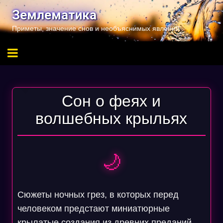
Перейти
Землематика
к
Приметы, значение снов и необъяснимых явлений
содержимому
Сон о феях и
волшебных крыльях
🌙
Сюжеты ночных грез, в которых перед
человеком предстают миниатюрные
крылатые создания из древних преданий,