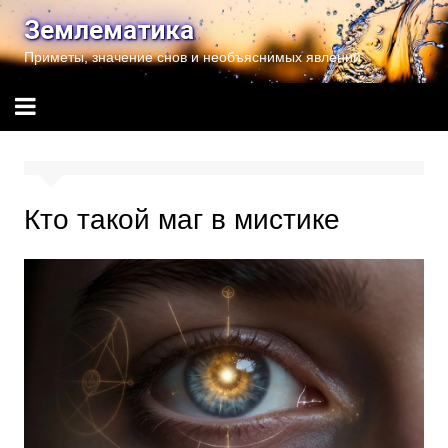
Перейти
Землематика
к
Приметы, значение снов и необъяснимых явлений
содержимому
Кто такой маг в мистике